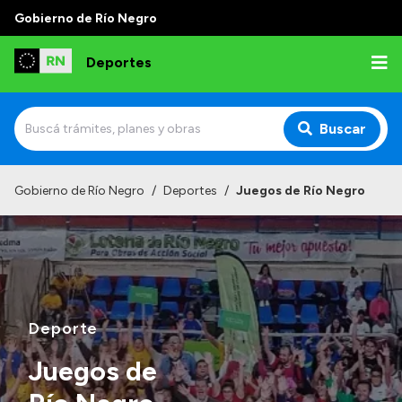
Gobierno de Río Negro
Deportes
Buscar
Inicio
Gobierno de Río Negro
/
Deportes
/
Juegos de Río Negro
Institucional
¿Quienes somos?
Autoridades
Normativa
Deporte
Juegos de
Transparencia