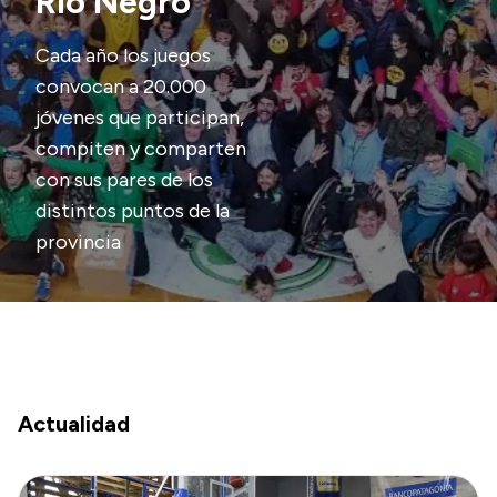
Río Negro
Presupuesto
Cada año los juegos
Boletín Oficial
convocan a 20.000
jóvenes que participan,
Compras y licitaciones
compiten y comparten
Consulta de expedientes
con sus pares de los
Consulta de pago a proveedores
distintos puntos de la
Convocatorias
provincia
Intranet
Login
Actualidad