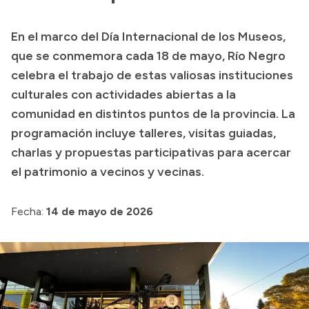
Presupuesto
En el marco del Día Internacional de los Museos,
Boletín Oficial
que se conmemora cada 18 de mayo, Río Negro
Compras y licitaciones
celebra el trabajo de estas valiosas instituciones
culturales con actividades abiertas a la
Consulta de expedientes
comunidad en distintos puntos de la provincia. La
Consulta de pago a proveedores
programación incluye talleres, visitas guiadas,
Convocatorias
charlas y propuestas participativas para acercar
Intranet
el patrimonio a vecinos y vecinas.
Login
Fecha:
14 de mayo de 2026