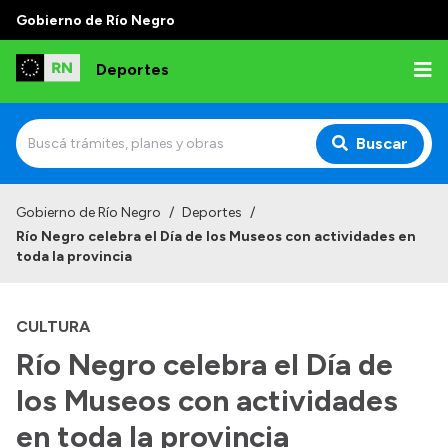
Gobierno de Río Negro
Deportes
Buscar
Inicio
Gobierno de Río Negro
/
Deportes
/
Río Negro celebra el Día de los Museos con actividades en
Institucional
toda la provincia
¿Quienes somos?
CULTURA
Autoridades
Río Negro celebra el Día de
Normativa
los Museos con actividades
en toda la provincia
Transparencia