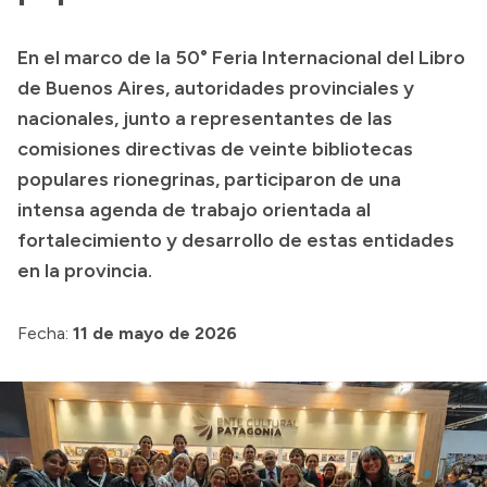
Presupuesto
En el marco de la 50° Feria Internacional del Libro
Boletín Oficial
de Buenos Aires, autoridades provinciales y
Compras y licitaciones
nacionales, junto a representantes de las
comisiones directivas de veinte bibliotecas
Consulta de expedientes
populares rionegrinas, participaron de una
Consulta de pago a proveedores
intensa agenda de trabajo orientada al
Convocatorias
fortalecimiento y desarrollo de estas entidades
Intranet
en la provincia.
Login
Fecha:
11 de mayo de 2026