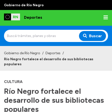
Gobierno de Río Negro
Deportes
Buscar
Inicio
Gobierno de Río Negro
/
Deportes
/
Río Negro fortalece el desarrollo de sus bibliotecas
Institucional
populares
¿Quienes somos?
CULTURA
Autoridades
Río Negro fortalece el
Normativa
desarrollo de sus bibliotecas
populares
Transparencia