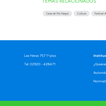
TEMAS RELACIONADOS
Casa de Río Negro
Cultura
Festival 
Las Heras 757 1º piso
Institu
Tel: 02920 - 428471
¿Quien
Autorid
Normat