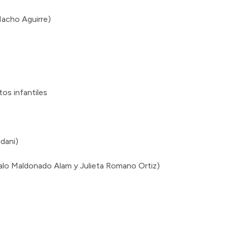
 Nacho Aguirre)
os infantiles
idani)
alo Maldonado Alam y Julieta Romano Ortiz)