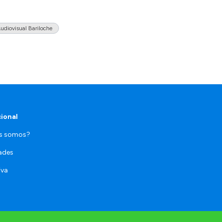
Audiovisual Bariloche
cional
es somos?
ades
iva