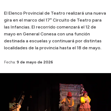
Presupuesto
El Elenco Provincial de Teatro realizará una nueva
Boletín Oficial
gira en el marco del 17° Circuito de Teatro para
Compras y licitaciones
las Infancias. El recorrido comenzará el 12 de
mayo en General Conesa con una función
Consulta de expedientes
destinada a escuelas y continuará por distintas
Consulta de pago a proveedores
localidades de la provincia hasta el 18 de mayo.
Convocatorias
Intranet
Fecha:
9 de mayo de 2026
Login