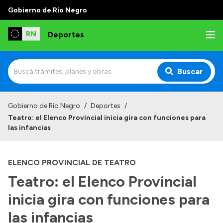
Gobierno de Río Negro
Deportes
Buscar
Inicio
Gobierno de Río Negro
/
Deportes
/
Teatro: el Elenco Provincial inicia gira con funciones para
Institucional
las infancias
¿Quienes somos?
ELENCO PROVINCIAL DE TEATRO
Autoridades
Teatro: el Elenco Provincial
Normativa
inicia gira con funciones para
las infancias
Transparencia