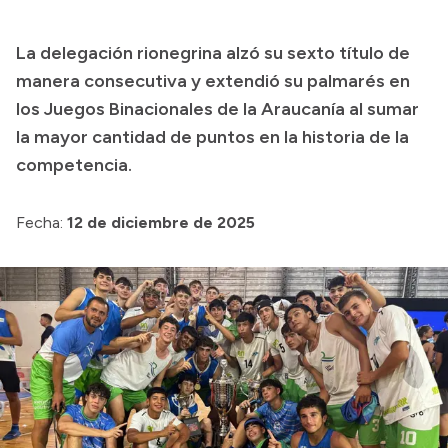
Presupuesto
La delegación rionegrina alzó su sexto título de
Boletín Oficial
manera consecutiva y extendió su palmarés en
Compras y licitaciones
los Juegos Binacionales de la Araucanía al sumar
la mayor cantidad de puntos en la historia de la
Consulta de expedientes
competencia.
Consulta de pago a proveedores
Convocatorias
Fecha:
12 de diciembre de 2025
Intranet
Login