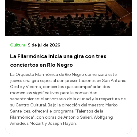
Presupuesto
Boletín Oficial
Compras y licitaciones
Consulta de expedientes
Cultura
9 de jul de 2026
Consulta de pago a proveedores
La Filarmónica inicia una gira con tres
Convocatorias
conciertos en Río Negro
Intranet
La Orquesta Filarmónica de Río Negro comenzará este
jueves una gira especial con presentaciones en San Antonio
Login
Oeste y Viedma, conciertos que acompañarán dos
momentos significativos para la comunidad
sanantoniense: el aniversario de la ciudad y la reapertura de
su Centro Cultural. Bajo la dirección del maestro Marko
Santelices, ofrecerá el programa "Talentos de la
Filarmónica", con obras de Antonio Salieri, Wolfgang
Amadeus Mozart y Joseph Haydn.